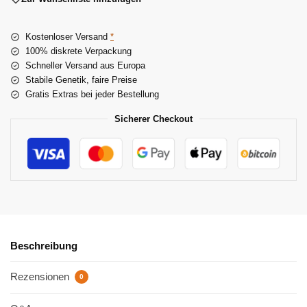
r
n
Kostenloser Versand
*
a
100% diskrete Verpackung
t
Schneller Versand aus Europa
i
Stabile Genetik, faire Preise
v
Gratis Extras bei jeder Bestellung
e
:
Sicherer Checkout
Beschreibung
Rezensionen
0