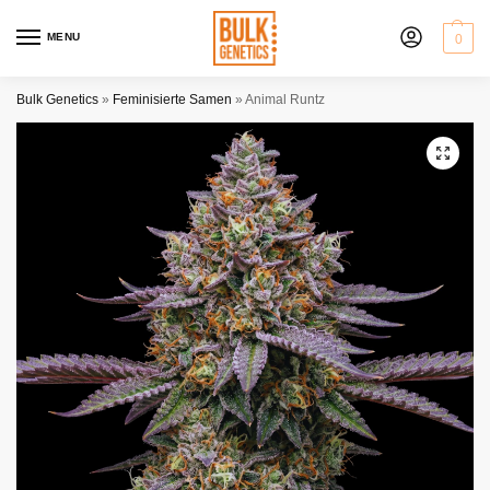
MENU
0
Bulk Genetics
»
Feminisierte Samen
»
Animal Runtz