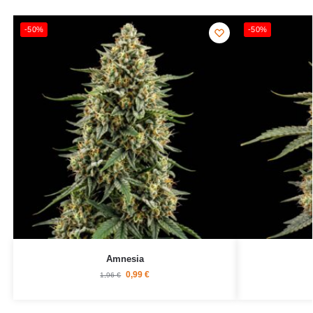
-50%
-50%
Amnesia
0,99
€
1,96
€