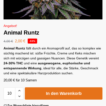
Angebot!
Animal Runtz
2,00
€
4,00
€
-50%
Animal Runtz
fällt durch ein Aromaprofil auf, das so komplex wie
süchtig machend ist: süße Früchte, Creme und Keks mischen
sich mit würzigen und gassigen Nuancen. Diese Genetik vereint
24-30% THC
und eine
ausgewogene, euphorische und
entspannende Wirkung
, ideal für alle, die Stärke, Geschmack
und eine spektakuläre Harzproduktion suchen.
20,00
€
für 10 Samen
A
In den Warenkorb
l
t
e
Zur Wunschliste hinzufügen