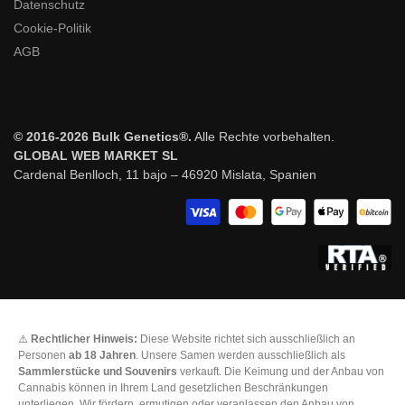
Datenschutz
Cookie-Politik
AGB
© 2016-2026 Bulk Genetics®.
Alle Rechte vorbehalten.
GLOBAL WEB MARKET SL
Cardenal Benlloch, 11 bajo – 46920 Mislata, Spanien
⚠️
Rechtlicher Hinweis:
Diese Website richtet sich ausschließlich an
Personen
ab 18 Jahren
. Unsere Samen werden ausschließlich als
Sammlerstücke und Souvenirs
verkauft. Die Keimung und der Anbau von
Cannabis können in Ihrem Land gesetzlichen Beschränkungen
unterliegen. Wir fördern, ermutigen oder veranlassen den Anbau von