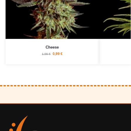
Cheese
0,99
€
1,96
€