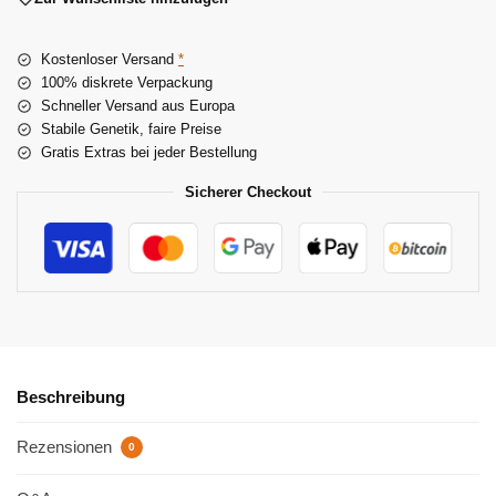
r
n
Kostenloser Versand
*
a
100% diskrete Verpackung
t
Schneller Versand aus Europa
i
Stabile Genetik, faire Preise
v
Gratis Extras bei jeder Bestellung
e
:
Sicherer Checkout
Beschreibung
Rezensionen
0