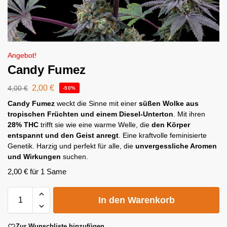
Angebot!
Candy Fumez
2,00
€
4,00
€
-50%
Candy Fumez
weckt die Sinne mit einer
süßen Wolke aus
tropischen Früchten und einem Diesel-Unterton
. Mit ihren
28% THC
trifft sie wie eine warme Welle, die
den Körper
entspannt und den Geist anregt
. Eine kraftvolle feminisierte
Genetik. Harzig und perfekt für alle, die
unvergessliche Aromen
und Wirkungen
suchen.
2,00
€
für 1 Same
A
In den Warenkorb
l
t
e
Zur Wunschliste hinzufügen