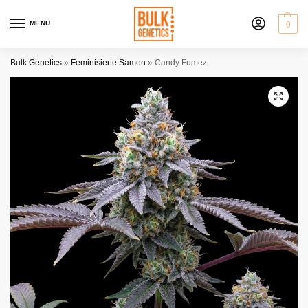
MENU
0
Bulk Genetics
»
Feminisierte Samen
»
Candy Fumez