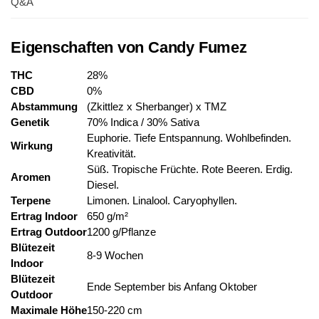
Q&A
Eigenschaften von Candy Fumez
THC
28%
CBD
0%
Abstammung
(Zkittlez x Sherbanger) x TMZ
Genetik
70% Indica / 30% Sativa
Euphorie. Tiefe Entspannung. Wohlbefinden.
Wirkung
Kreativität.
Süß. Tropische Früchte. Rote Beeren. Erdig.
Aromen
Diesel.
Terpene
Limonen. Linalool. Caryophyllen.
Ertrag Indoor
650 g/m²
Ertrag Outdoor
1200 g/Pflanze
Blütezeit
8-9 Wochen
Indoor
Blütezeit
Ende September bis Anfang Oktober
Outdoor
Maximale Höhe
150-220 cm