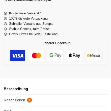
r
n
Kostenloser Versand
*
a
100% diskrete Verpackung
t
Schneller Versand aus Europa
i
Stabile Genetik, faire Preise
v
Gratis Extras bei jeder Bestellung
e
:
Sicherer Checkout
Beschreibung
Rezensionen
0