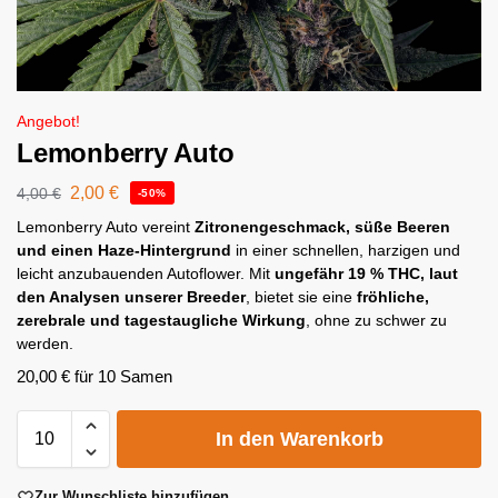
Angebot!
Lemonberry Auto
2,00
€
4,00
€
-50%
Lemonberry Auto vereint
Zitronengeschmack, süße Beeren
und einen Haze-Hintergrund
in einer schnellen, harzigen und
leicht anzubauenden Autoflower. Mit
ungefähr 19 % THC, laut
den Analysen unserer Breeder
, bietet sie eine
fröhliche,
zerebrale und tagestaugliche Wirkung
, ohne zu schwer zu
werden.
20,00
€
für 10 Samen
A
In den Warenkorb
l
t
e
Zur Wunschliste hinzufügen