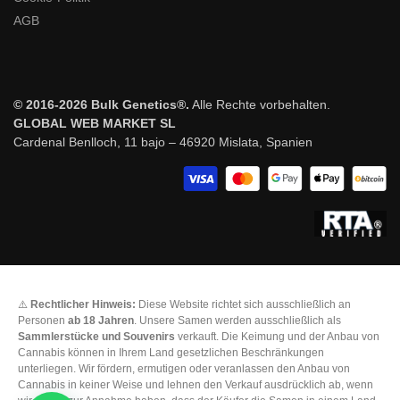
AGB
© 2016-2026 Bulk Genetics®.
Alle Rechte vorbehalten.
GLOBAL WEB MARKET SL
Cardenal Benlloch, 11 bajo – 46920 Mislata, Spanien
⚠️
Rechtlicher Hinweis:
Diese Website richtet sich ausschließlich an
Personen
ab 18 Jahren
. Unsere Samen werden ausschließlich als
Sammlerstücke und Souvenirs
verkauft. Die Keimung und der Anbau von
Cannabis können in Ihrem Land gesetzlichen Beschränkungen
unterliegen. Wir fördern, ermutigen oder veranlassen den Anbau von
Cannabis in keiner Weise und lehnen den Verkauf ausdrücklich ab, wenn