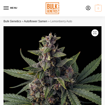
MENU
0
Bulk Genetics
»
Autoflower Samen
»
Lemonberry Auto