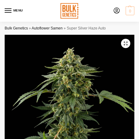
MENU
0
Bulk Genetics
»
Autoflower Samen
»
Super Silver Haze Auto