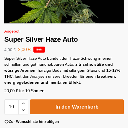
Angebot!
Super Silver Haze Auto
2,00
€
4,00
€
-50%
Super Silver Haze Auto bündelt den Haze-Schwung in einer
schnellen und gut handhabbaren Auto:
zitrische, süße und
würzige Aromen
, harzige Buds mit silbrigem Glanz und
15-17%
THC
, laut den Analysen unserer Breeder, für einen
kreativen,
energiegeladenen und mentalen Effekt
.
20,00
€
für 10 Samen
A
In den Warenkorb
l
t
e
Zur Wunschliste hinzufügen
r