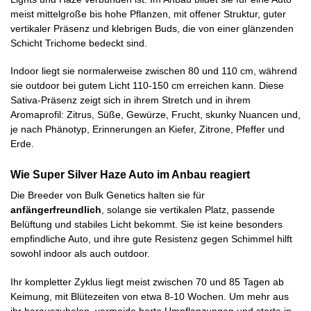
meist mittelgroße bis hohe Pflanzen, mit offener Struktur, guter
vertikaler Präsenz und klebrigen Buds, die von einer glänzenden
Schicht Trichome bedeckt sind.
Indoor liegt sie normalerweise zwischen 80 und 110 cm, während
sie outdoor bei gutem Licht 110-150 cm erreichen kann. Diese
Sativa-Präsenz zeigt sich in ihrem Stretch und in ihrem
Aromaprofil: Zitrus, Süße, Gewürze, Frucht, skunky Nuancen und,
je nach Phänotyp, Erinnerungen an Kiefer, Zitrone, Pfeffer und
Erde.
Wie Super Silver Haze Auto im Anbau reagiert
Die Breeder von Bulk Genetics halten sie für
anfängerfreundlich
, solange sie vertikalen Platz, passende
Belüftung und stabiles Licht bekommt. Sie ist keine besonders
empfindliche Auto, und ihre gute Resistenz gegen Schimmel hilft
sowohl indoor als auch outdoor.
Ihr kompletter Zyklus liegt meist zwischen 70 und 85 Tagen ab
Keimung, mit Blütezeiten von etwa 8-10 Wochen. Um mehr aus
ihr herauszuholen, vermeide harte Umpflanzungen und starte in