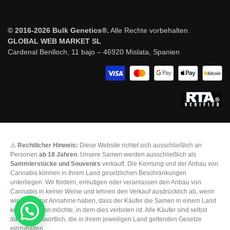
© 2016-2026 Bulk Genetics®.
Alle Rechte vorbehalten.
GLOBAL WEB MARKET SL
Cardenal Benlloch, 11 bajo – 46920 Mislata, Spanien
⚠️
Rechtlicher Hinweis:
Diese Website richtet sich ausschließlich an
Personen
ab 18 Jahren
. Unsere Samen werden ausschließlich als
Sammlerstücke und Souvenirs
verkauft. Die Keimung und der Anbau von
Cannabis können in Ihrem Land gesetzlichen Beschränkungen
unterliegen. Wir fördern, ermutigen oder veranlassen den Anbau von
Cannabis in keiner Weise und lehnen den Verkauf ausdrücklich ab, wenn
wir Grund zur Annahme haben, dass der Käufer die Samen in einem Land
keimen lassen möchte, in dem dies verboten ist. Alle Käufer sind selbst
dafür verantwortlich, die in ihrem jeweiligen Land geltenden Gesetze
einzuhalten.