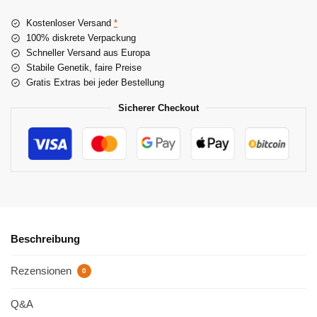
n
Kostenloser Versand
*
a
100% diskrete Verpackung
t
Schneller Versand aus Europa
i
Stabile Genetik, faire Preise
v
Gratis Extras bei jeder Bestellung
e
:
Sicherer Checkout
Beschreibung
Rezensionen
0
Q&A